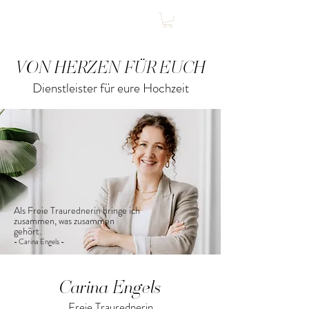
VON HERZEN FÜR EUCH
Dienstleister für eure Hochzeit
Als
Freie
Traurednerin bringe ich
zusammen, was zusammen
gehört.
- Carina Engels -
Carina Engels
Freie Traurednerin