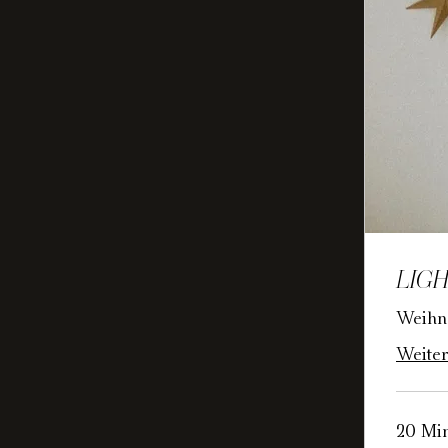
LIGH
Weihna
Weiter
20 Min