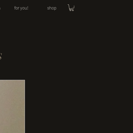
a
for you!
shop
S